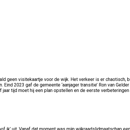
 geen visitekaartje voor de wijk. Het verkeer is er chaotisch, b
en. Eind 2023 gaf de gemeente ‘aanjager transitie’ Ron van Gelde
 jaar tijd moet hij een plan opstellen en de eerste verbeteringen
oof ik’ uit. Vanaf dat moment was mijn wijkraadslidmaatschap een